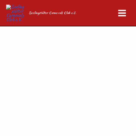
Zum
Inhalt
Seelingstädter Carnevals Club e.V.
springen