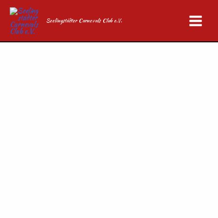
Zum
Inhalt
Seelingstädter Carnevals Club e.V.
springen